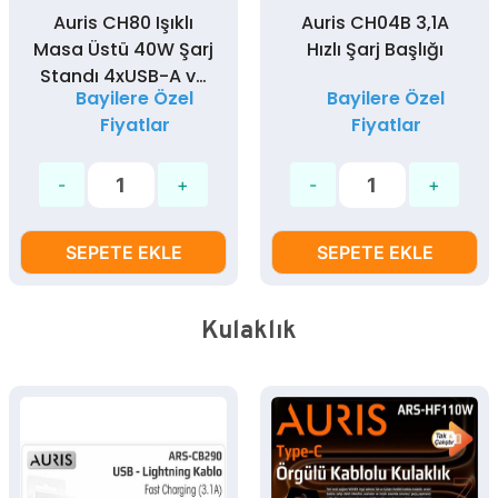
Auris CH80 Işıklı
Auris CH04B 3,1A
Masa Üstü 40W Şarj
Hızlı Şarj Başlığı
Standı 4xUSB-A ve
Bayilere Özel
Bayilere Özel
2xType-C Çıkış
Fiyatlar
Fiyatlar
SEPETE EKLE
SEPETE EKLE
Kulaklık