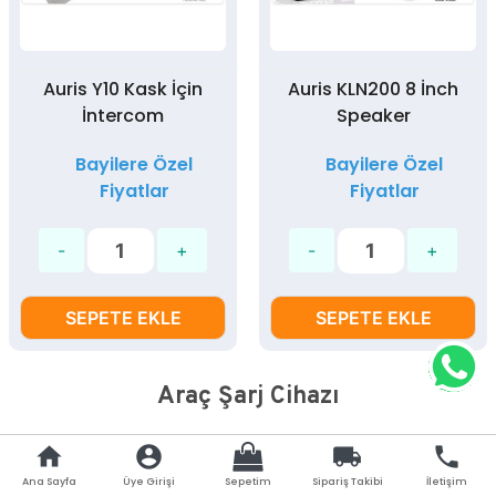
Auris Y10 Kask İçin
Auris KLN200 8 İnch
İntercom
Speaker
Bayilere Özel
Bayilere Özel
Fiyatlar
Fiyatlar
SEPETE EKLE
SEPETE EKLE
Araç Şarj Cihazı
home
account_circle
local_shipping
phone
Ana Sayfa
Üye Girişi
Sepetim
Sipariş Takibi
İletişim