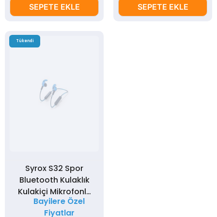
SEPETE EKLE
SEPETE EKLE
Tükendi
Syrox S32 Spor
Bluetooth Kulaklık
Kulakiçi Mikrofonlu
Bayilere Özel
(Siyah, Gri, Sarı,
Fiyatlar
Mavi)