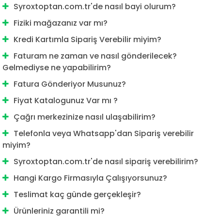
Syroxtoptan.com.tr'de nasıl bayi olurum?
Hafıza kartlarının birçok farklı türü vardır, en yaygın
Fiziki mağazanız var mı?
olanları SD kartlar (Secure Digital), Micro SD kartlar,
CompactFlash kartlar ve Memory Stick kartlardır.
Kredi Kartımla Sipariş Verebilir miyim?
Her bir kart türü farklı boyutlarda ve kapasitelerde
Faturam ne zaman ve nasıl gönderilecek?
gelir.
Gelmediyse ne yapabilirim?
Hafıza kartlarının birçok işlevi vardır. En temel
Fatura Gönderiyor Musunuz?
olarak, fotoğraf, video, müzik, belge ve diğer dijital
verileri depolayabilirler. Hafıza kartları ayrıca,
Fiyat Katalogunuz Var mı ?
verileri farklı cihazlar arasında taşıyabilme özelliği
Çağrı merkezinize nasıl ulaşabilirim?
sayesinde, bilgisayarlarla, dijital kameralarla, akıllı
telefonlarla ve diğer cihazlarla uyumlu hale
Telefonla veya Whatsapp'dan Sipariş verebilir
miyim?
getirilebilir.
Hafıza Kartı Özellikleri Nedir?
Syroxtoptan.com.tr'de nasıl sipariş verebilirim?
Hafıza kartlarının bazı özellikleri şunlardır:
Hangi Kargo Firmasıyla Çalışıyorsunuz?
Kapasite: Hafıza kartlarının farklı kapasiteleri vardır
Teslimat kaç günde gerçekleşir?
ve genellikle gigabaytlar veya terabaytlar olarak
Ürünleriniz garantili mi?