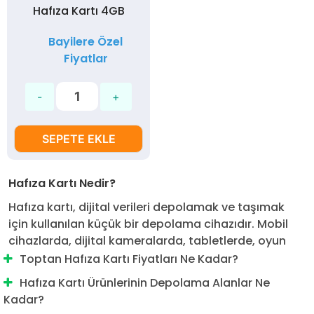
Hafıza Kartı 4GB
Bayilere Özel
Fiyatlar
SEPETE EKLE
Hafıza Kartı Nedir?
Hafıza kartı, dijital verileri depolamak ve taşımak
için kullanılan küçük bir depolama cihazıdır. Mobil
cihazlarda, dijital kameralarda, tabletlerde, oyun
konsollarında ve diğer elektronik cihazlarda yaygın
Toptan Hafıza Kartı Fiyatları Ne Kadar?
olarak kullanılır. Hafıza kartları, bilgisayarlarla veri
Hafıza Kartı Ürünlerinin Depolama Alanlar Ne
alışverişi yapabilen ve taşınabilir bir şekilde bilgileri
Kadar?
aktarabilen bir arayüzle donatılmıştır.