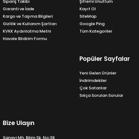
karşılamada önemli bir role sahiptir. Ancak, hafıza
Sipariş Takibi
Şifremi Unuttum
kartı seçerken, kullanılan cihazın uyumlu
Garanti ve İade
Kayıt Ol
olduğundan emin olmak ve gerekmektedir.
Kargo ve Taşıma Bilgileri
SiteMap
Gizlilik ve Kullanım Şartları
Google Ping
Syrox Hafıza Kartı Ürünleri
KVKK Aydınlatma Metni
Tüm Kategoriler
Toptan ve perakande kategorimizde 7 farklı boyuta
Havale Bildirim Formu
sahip hafıza kartı bulabilirisiniz.
Syrox 4GB Hafıza Kartı
Popüler Sayfalar
Syrox 8GB Hafıza Kartı
Syrox 16GB Hafıza Kartı
Yeni Gelen Ürünler
Syrox 32GB Hafıza Kartı
İndirimdekiler
Syrox 64GB Hafıza Kartı
Çok Satanlar
Syrox 128GB Hafıza Kartı
Sıkça Sorulan Sorular
Syrox 256GB Hafıza Kartı
gibi seçenekler yer alıyor.
Perakende ve Toptan Hafıza Kartları
Bize Ulaşın
Hafıza kartları, dijital dünyanın vazgeçilmezlerinden
biridir. İhtiyaçlarınıza uygun yüksek kaliteli hafıza
Sanayi Mh. Bilim Sk. No:39