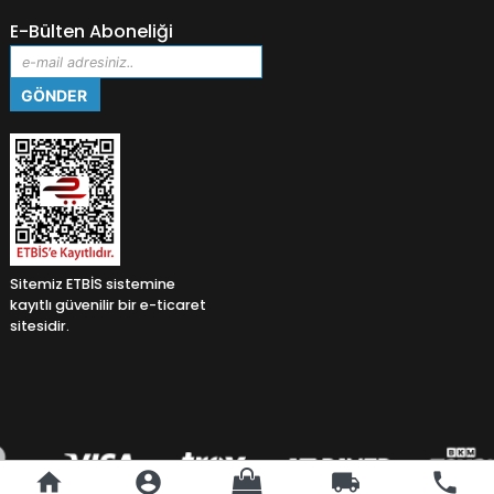
E-Bülten Aboneliği
Sitemiz ETBİS sistemine
kayıtlı güvenilir bir e-ticaret
sitesidir.
home
account_circle
local_shipping
phone