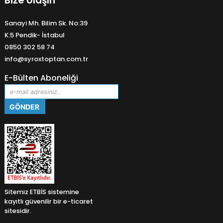
Bize Ulaşın
Sanayi Mh. Bilim Sk. No:39
K:5 Pendik- İstabul
0850 302 58 74
info@syroxtoptan.com.tr
E-Bülten Aboneliği
Sitemiz ETBİS sistemine
kayıtlı güvenilir bir e-ticaret
sitesidir.