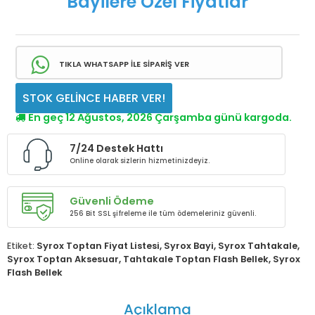
Bayilere Özel Fiyatlar
TIKLA WHATSAPP İLE SİPARİŞ VER
STOK GELİNCE HABER VER!
En geç 12 Ağustos, 2026 Çarşamba günü kargoda.
7/24 Destek Hattı
Online olarak sizlerin hizmetinizdeyiz.
Güvenli Ödeme
256 Bit SSL şifreleme ile tüm ödemeleriniz güvenli.
Etiket:
Syrox Toptan Fiyat Listesi
,
Syrox Bayi
,
Syrox Tahtakale
,
Syrox Toptan Aksesuar
,
Tahtakale Toptan Flash Bellek
,
Syrox
Flash Bellek
Açıklama