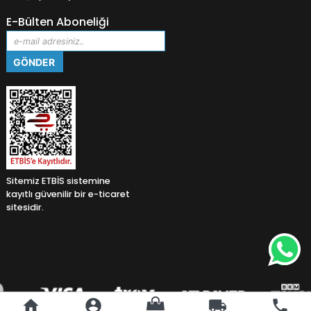
E-Bülten Aboneliği
Sitemiz ETBİS sistemine
kayıtlı güvenilir bir e-ticaret
sitesidir.
home
account_circle
local_shipping
phone