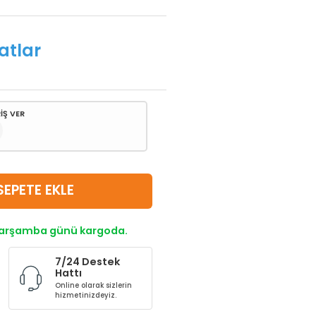
atlar
İŞ VER
SEPETE EKLE
 Çarşamba günü kargoda.
7/24 Destek
Hattı
Online olarak sizlerin
hizmetinizdeyiz.