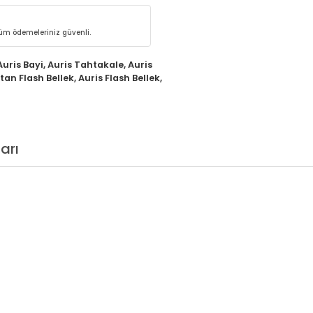
 tüm ödemeleriniz güvenli.
Auris Bayi
,
Auris Tahtakale
,
Auris
an Flash Bellek
,
Auris Flash Bellek
,
arı