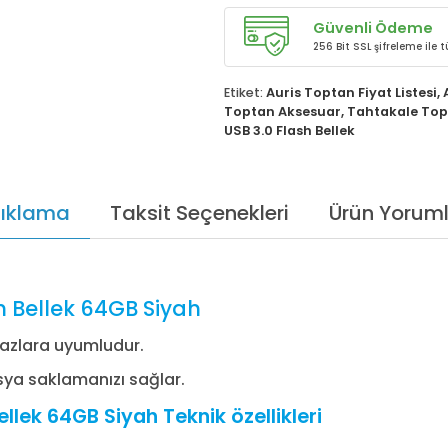
Güvenli Ödeme
256 Bit SSL şifreleme ile
Etiket:
Auris Toptan Fiyat Listesi
,
Toptan Aksesuar
,
Tahtakale Topt
USB 3.0 Flash Bellek
ıklama
Taksit Seçenekleri
Ürün Yoruml
h Bellek 64GB Siyah
ihazlara uyumludur.
osya saklamanızı sağlar.
llek 64GB Siyah Teknik özellikleri