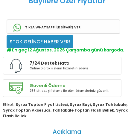
Bayilere Özel Fiyatlar
TIKLA WHATSAPP İLE SİPARİŞ VER
STOK GELİNCE HABER VER!
En geç 12 Ağustos, 2026 Çarşamba günü kargoda.
7/24 Destek Hattı
Online olarak sizlerin hizmetinizdeyiz.
Güvenli Ödeme
256 Bit SSL şifreleme ile tüm ödemeleriniz güvenli.
Etiket:
Syrox Toptan Fiyat Listesi
,
Syrox Bayi
,
Syrox Tahtakale
,
Syrox Toptan Aksesuar
,
Tahtakale Toptan Flash Bellek
,
Syrox
Flash Bellek
Açıklama