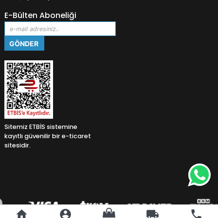
E-Bülten Aboneliği
Sitemiz ETBİS sistemine
kayıtlı güvenilir bir e-ticaret
sitesidir.
home
account_circle
local_shipping
phone