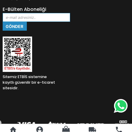
E-Bülten Aboneliği
Sitemiz ETBİS sistemine
kayıtlı güvenilir bir e-ticaret
sitesidir.
home
account_circle
local_shipping
phone