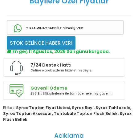
Bayilere Özel Fiyatlar
TIKLA WHATSAPP İLE SİPARİŞ VER
STOK GELİNCE HABER VER!
En geç 11 Ağustos, 2026 Salı günü kargoda.
7/24 Destek Hattı
Online olarak sizlerin hizmetinizdeyiz.
Güvenli Ödeme
256 Bit SSL şifreleme ile tüm ödemeleriniz güvenli.
Etiket:
Syrox Toptan Fiyat Listesi
,
Syrox Bayi
,
Syrox Tahtakale
,
Syrox Toptan Aksesuar
,
Tahtakale Toptan Flash Bellek
,
Syrox
Flash Bellek
Açıklama