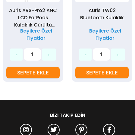
Auris ARS-Pro2 ANC
Auris TW02
LCD EarPods
Bluetooth Kulaklık
Kulaklık Gürültü
Bayilere Özel
Bayilere Özel
Engelleme - Silikon
Fiyatlar
Fiyatlar
Kılıf Hediyeli
SEPETE EKLE
SEPETE EKLE
BIZI TAKIP EDIN