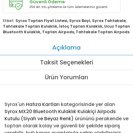
Güvenli Ödeme
256 Bit SSL şifreleme ile tüm ödemeleriniz güvenli.
Etiket:
Syrox Toptan Fiyat Listesi
,
Syrox Bayi
,
Syrox Tahtakale
,
Tahtakale Toptan Kulaklık
,
İstoç Toptan Kulaklık
,
Ucuz Toptan
Bluetooth Kulaklık
,
Toptan Airpods
,
Tahtakale Toptan Airpods
Açıklama
Taksit Seçenekleri
Ürün Yorumları
Syrox'un
Hafıza Kartları
kategorisinde yer alan
Syrox MX20 Bluetooth Kulaklık Kulakiçi Airpods
Kutulu (Siyah ve Beyaz Renk)
ürününü perakende ve
toptan olarak kolay ve güvenli bir şekilde sipariş
verebilir, hızlı kargo avantajıyla sahip olabilirsiniz.