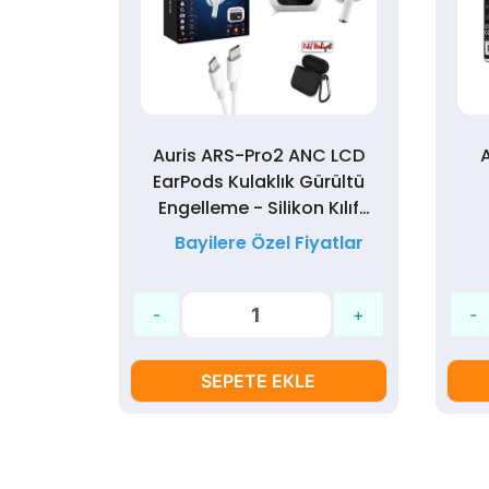
Sarjlı
Auris ARS-Pro2 ANC LCD
klık
EarPods Kulaklık Gürültü
Engelleme - Silikon Kılıf
Hediyeli
yatlar
Bayilere Özel Fiyatlar
SEPETE EKLE