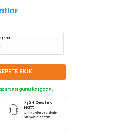
atlar
İŞ VER
SEPETE EKLE
Pazartesi günü kargoda.
7/24 Destek
Hattı
Online olarak sizlerin
hizmetinizdeyiz.