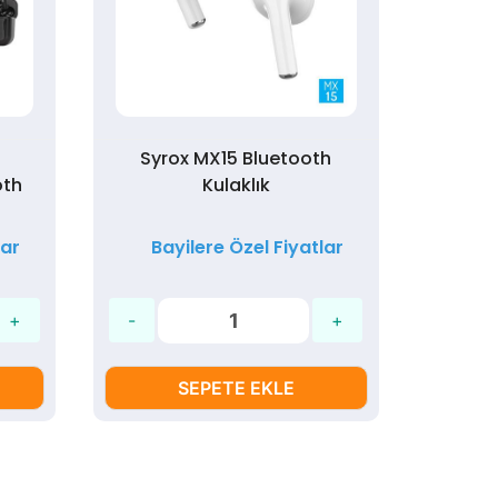
Syrox MX15 Bluetooth
Au
oth
Kulaklık
Kutuda
lar
Bayilere Özel Fiyatlar
Ba
SEPETE EKLE