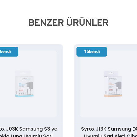
BENZER ÜRÜNLER
kendi
Tükendi
ox J03K Samsung S3 ve
Syrox J13K Samsung D
okia Luna Uyumlu Şarj
Uyumlu Şarj Aleti Ciha