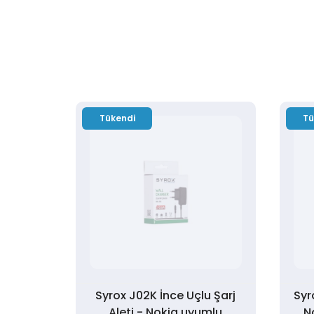
Tükendi
Tü
Syrox J02K İnce Uçlu Şarj
Syr
Aleti - Nokia uyumlu
N