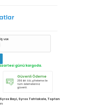
atlar
İŞ VER
!
Pazartesi günü kargoda.
Güvenli Ödeme
256 Bit SSL şifreleme ile
tüm ödemeleriniz
güvenli.
Syrox Bayi
,
Syrox Tahtakale
,
Toptan
rı