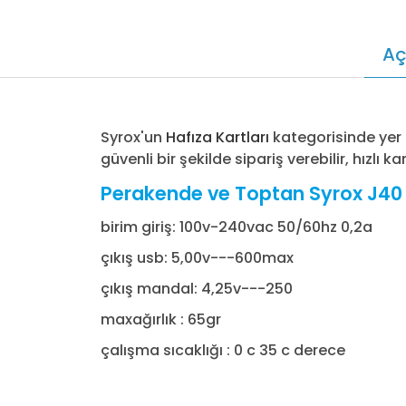
Aç
Syrox'un
Hafıza Kartları
kategorisinde yer
güvenli bir şekilde sipariş verebilir, hızlı k
Perakende ve Toptan Syrox J40 Fi
birim giriş: 100v-240vac 50/60hz 0,2a
çıkış usb: 5,00v---600max
çıkış mandal: 4,25v---250
maxağırlık : 65gr
çalışma sıcaklığı : 0 c 35 c derece