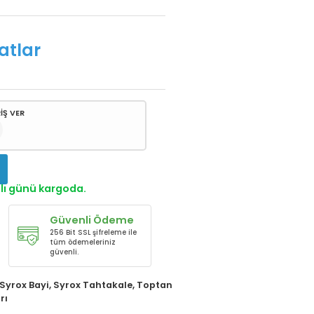
atlar
İŞ VER
!
alı günü kargoda.
Güvenli Ödeme
256 Bit SSL şifreleme ile
tüm ödemeleriniz
güvenli.
Syrox Bayi
,
Syrox Tahtakale
,
Toptan
rı