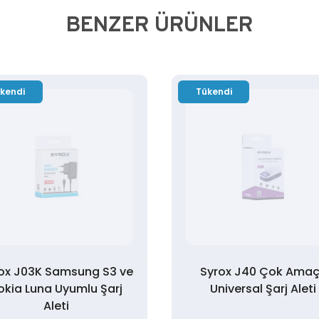
BENZER ÜRÜNLER
kendi
Tükendi
ox J03K Samsung S3 ve
Syrox J40 Çok Amaç
okia Luna Uyumlu Şarj
Universal Şarj Aleti
Aleti