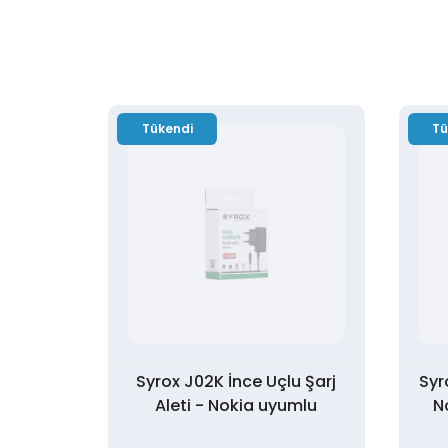
Tükendi
Tü
Syrox J02K İnce Uçlu Şarj
Syr
Aleti - Nokia uyumlu
N