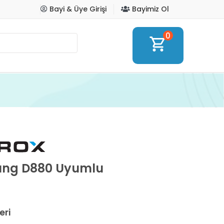
Bayi & Üye Girişi
Bayimiz Ol
0
shopping_cart
ung D880 Uyumlu
eri