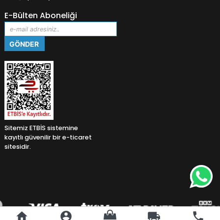
E-Bülten Aboneliği
Sitemiz ETBİS sistemine
kayıtlı güvenilir bir e-ticaret
sitesidir.
home
account_circle
local_shipping
phone