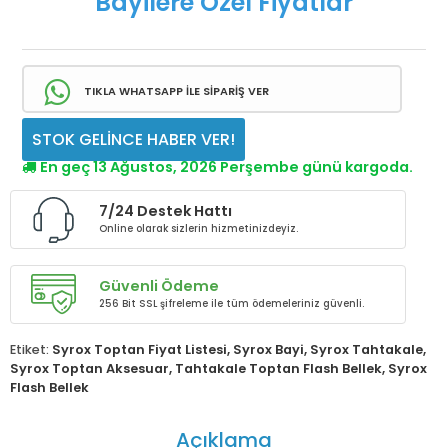
Bayilere Özel Fiyatlar
TIKLA WHATSAPP İLE SİPARİŞ VER
STOK GELİNCE HABER VER!
En geç 13 Ağustos, 2026 Perşembe günü kargoda.
7/24 Destek Hattı
Online olarak sizlerin hizmetinizdeyiz.
Güvenli Ödeme
256 Bit SSL şifreleme ile tüm ödemeleriniz güvenli.
Etiket:
Syrox Toptan Fiyat Listesi
,
Syrox Bayi
,
Syrox Tahtakale
,
Syrox Toptan Aksesuar
,
Tahtakale Toptan Flash Bellek
,
Syrox
Flash Bellek
Açıklama