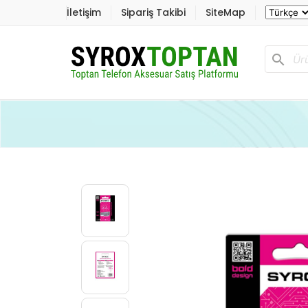
İletişim
Sipariş Takibi
SiteMap
search