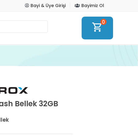
Bayi & Üye Girişi
Bayimiz Ol
0
shopping_cart
lash Bellek 32GB
llek