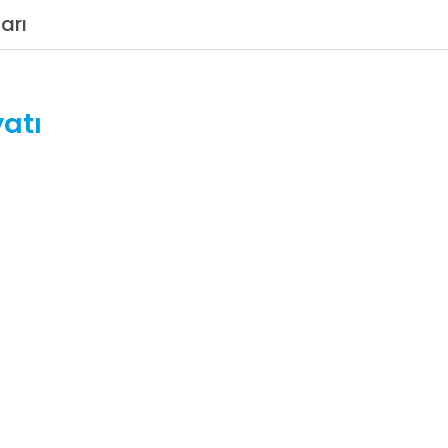
arı
atı