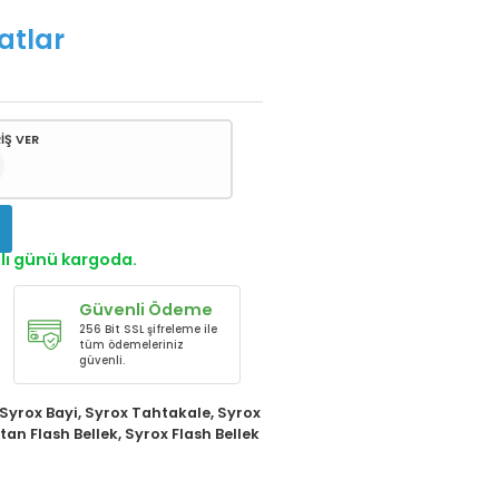
atlar
İŞ VER
!
alı günü kargoda.
Güvenli Ödeme
256 Bit SSL şifreleme ile
tüm ödemeleriniz
güvenli.
Syrox Bayi
,
Syrox Tahtakale
,
Syrox
an Flash Bellek
,
Syrox Flash Bellek