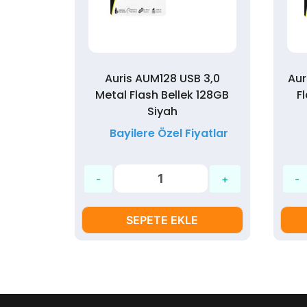
0 Metal
Auris AUM128 USB 3,0
Aur
 Siyah
Metal Flash Bellek 128GB
F
Siyah
yatlar
Bayilere Özel Fiyatlar
SEPETE EKLE