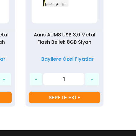
etal
Auris AUM8 USB 3,0 Metal
Auris
ah
Flash Bellek 8GB Siyah
Flas
lar
Bayilere Özel Fiyatlar
Ba
SEPETE EKLE