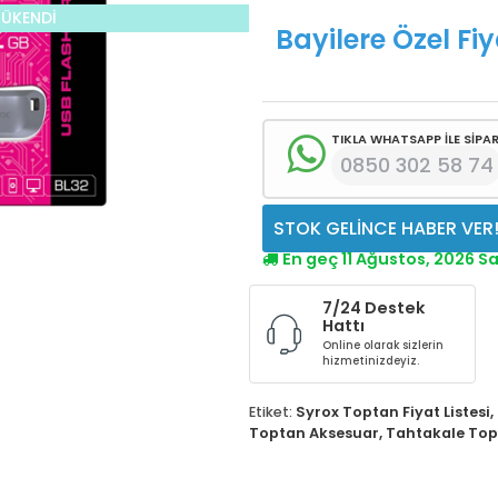
TÜKENDİ
Bayilere Özel Fiy
TIKLA WHATSAPP İLE SİPAR
0850 302 58 74
STOK GELİNCE HABER VER
En geç 11 Ağustos, 2026 S
7/24 Destek
Hattı
Online olarak sizlerin
hizmetinizdeyiz.
Etiket:
Syrox Toptan Fiyat Listesi
,
Toptan Aksesuar
,
Tahtakale Topt