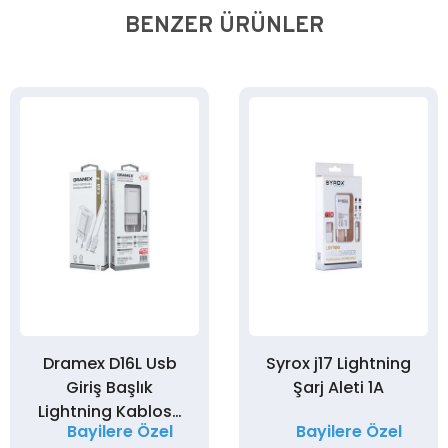
BENZER ÜRÜNLER
Dramex D16L Usb
Syrox j17 Lightning
Giriş Başlık
Şarj Aleti 1A
Lightning Kablosu
Bayilere Özel
Bayilere Özel
Şarj Seti 1,6Amper