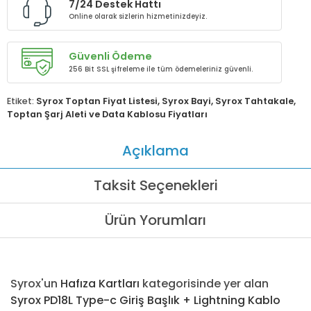
7/24 Destek Hattı
Online olarak sizlerin hizmetinizdeyiz.
Güvenli Ödeme
256 Bit SSL şifreleme ile tüm ödemeleriniz güvenli.
Etiket:
Syrox Toptan Fiyat Listesi
,
Syrox Bayi
,
Syrox Tahtakale
,
Toptan Şarj Aleti ve Data Kablosu Fiyatları
Açıklama
Taksit Seçenekleri
Ürün Yorumları
Syrox'un
Hafıza Kartları
kategorisinde yer alan
Syrox PD18L Type-c Giriş Başlık + Lightning Kablo