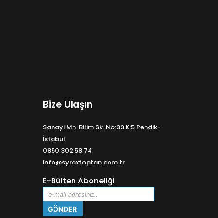
Bize Ulaşın
Sanayi Mh. Bilim Sk. No:39 K:5 Pendik-
İstabul
0850 302 58 74
info@syroxtoptan.com.tr
E-Bülten Aboneliği