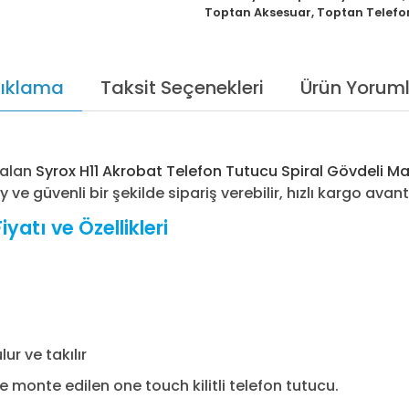
Toptan Aksesuar
,
Toptan Telefo
ıklama
Taksit Seçenekleri
Ürün Yoruml
 alan
Syrox H11 Akrobat Telefon Tutucu Spiral Gövdeli Mav
 güvenli bir şekilde sipariş verebilir, hızlı kargo avantaj
yatı ve Özellikleri
ur ve takılır
 monte edilen one touch kilitli telefon tutucu.