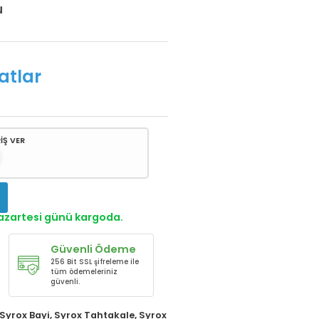
u
atlar
İŞ VER
!
Pazartesi günü kargoda.
Güvenli Ödeme
256 Bit SSL şifreleme ile
tüm ödemeleriniz
güvenli.
Syrox Bayi
,
Syrox Tahtakale
,
Syrox