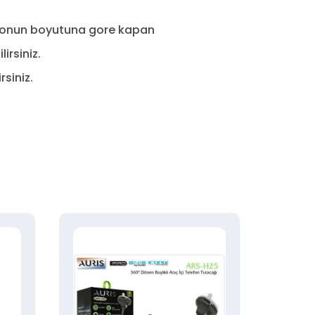
lefonun boyutuna gore kapan
irsiniz.
siniz.