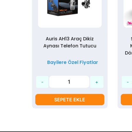
ikiz
Auris AH13 Araç Dikiz
lu
Aynası Telefon Tutucu
efon
Dö
yatlar
Bayilere Özel Fiyatlar
SEPETE EKLE