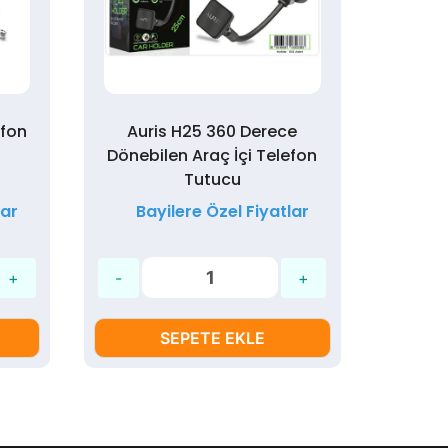
efon
Auris H25 360 Derece
Auris
Dönebilen Araç İçi Telefon
Tutucu
lar
Bayilere Özel Fiyatlar
Ba
SEPETE EKLE