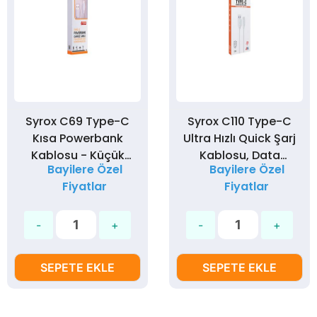
Syrox C69 Type-C
Syrox C110 Type-C
Kısa Powerbank
Ultra Hızlı Quick Şarj
Kablosu - Küçük
Kablosu, Data
Bayilere Özel
Bayilere Özel
Data Kablosu
Kablosu 3,0A 18W
Fiyatlar
Fiyatlar
20cm
SEPETE EKLE
SEPETE EKLE