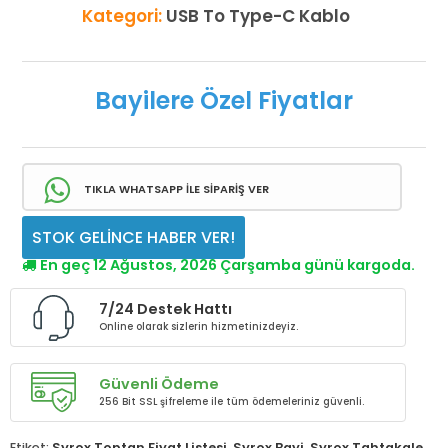
Kategori:
USB To Type-C Kablo
Bayilere Özel Fiyatlar
TIKLA WHATSAPP İLE SİPARİŞ VER
STOK GELİNCE HABER VER!
En geç 12 Ağustos, 2026 Çarşamba günü kargoda.
7/24 Destek Hattı
Online olarak sizlerin hizmetinizdeyiz.
Güvenli Ödeme
256 Bit SSL şifreleme ile tüm ödemeleriniz güvenli.
Etiket:
Syrox Toptan Fiyat Listesi
,
Syrox Bayi
,
Syrox Tahtakale
,