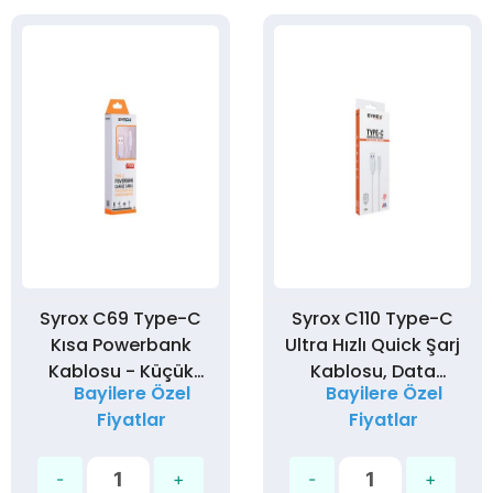
Syrox C69 Type-C
Syrox C110 Type-C
Kısa Powerbank
Ultra Hızlı Quick Şarj
Kablosu - Küçük
Kablosu, Data
Bayilere Özel
Bayilere Özel
Data Kablosu
Kablosu 3,0A 18W
Fiyatlar
Fiyatlar
20cm