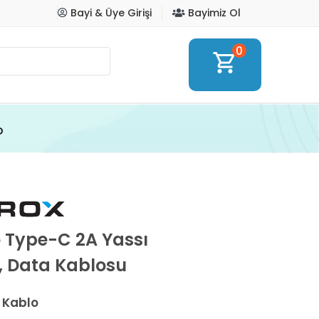
Bayi & Üye Girişi
Bayimiz Ol
0
shopping_cart
o
o Type-C 2A Yassı
j, Data Kablosu
 Kablo