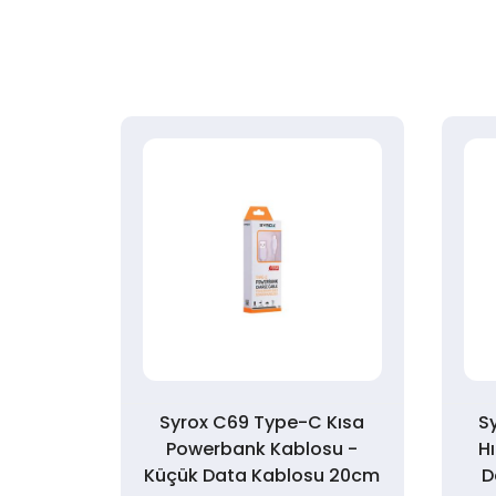
c Şarj
Syrox C69 Type-C Kısa
S
per
Powerbank Kablosu -
Hı
Küçük Data Kablosu 20cm
D