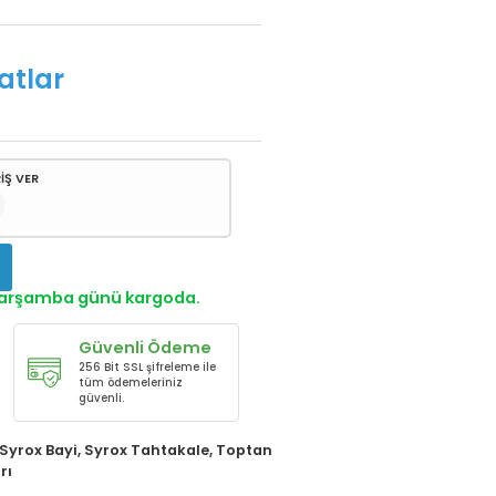
atlar
İŞ VER
!
 Çarşamba günü kargoda.
Güvenli Ödeme
256 Bit SSL şifreleme ile
tüm ödemeleriniz
güvenli.
Syrox Bayi
,
Syrox Tahtakale
,
Toptan
rı