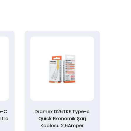
pe-C
Dramex D26TKE Type-c
Drame
ltra
Quick Ekonomik Şarj
K
Kablosu 2,6Amper