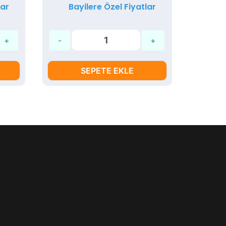
lar
Bayilere Özel Fiyatlar
Ba
SEPETE EKLE