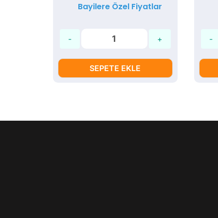
yatlar
Bayilere Özel Fiyatlar
SEPETE EKLE