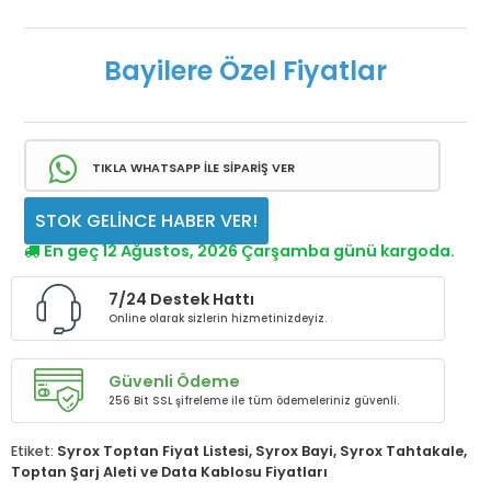
Bayilere Özel Fiyatlar
TIKLA WHATSAPP İLE SİPARİŞ VER
STOK GELİNCE HABER VER!
En geç 12 Ağustos, 2026 Çarşamba günü kargoda.
7/24 Destek Hattı
Online olarak sizlerin hizmetinizdeyiz.
Güvenli Ödeme
256 Bit SSL şifreleme ile tüm ödemeleriniz güvenli.
Etiket:
Syrox Toptan Fiyat Listesi
,
Syrox Bayi
,
Syrox Tahtakale
,
Toptan Şarj Aleti ve Data Kablosu Fiyatları