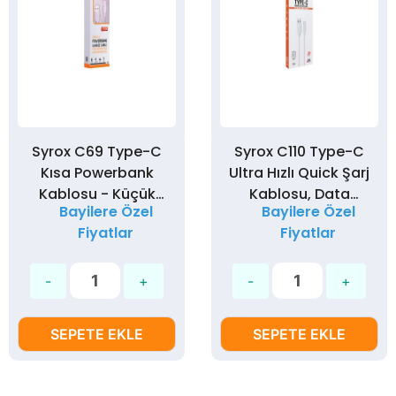
Syrox C69 Type-C
Syrox C110 Type-C
Kısa Powerbank
Ultra Hızlı Quick Şarj
Kablosu - Küçük
Kablosu, Data
Bayilere Özel
Bayilere Özel
Data Kablosu
Kablosu 3,0A 18W
Fiyatlar
Fiyatlar
20cm
SEPETE EKLE
SEPETE EKLE