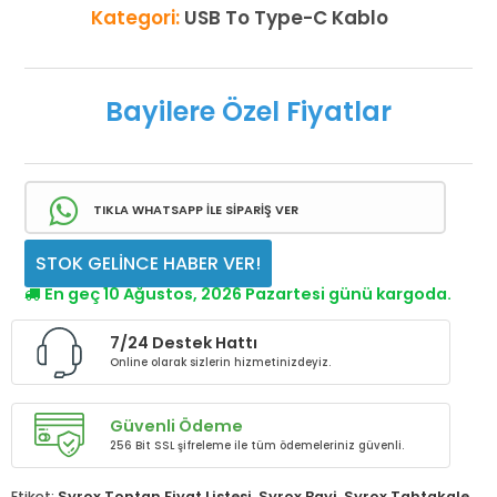
Kategori:
USB To Type-C Kablo
Bayilere Özel Fiyatlar
TIKLA WHATSAPP İLE SİPARİŞ VER
STOK GELİNCE HABER VER!
En geç 10 Ağustos, 2026 Pazartesi günü kargoda.
7/24 Destek Hattı
Online olarak sizlerin hizmetinizdeyiz.
Güvenli Ödeme
256 Bit SSL şifreleme ile tüm ödemeleriniz güvenli.
Etiket:
Syrox Toptan Fiyat Listesi
,
Syrox Bayi
,
Syrox Tahtakale
,