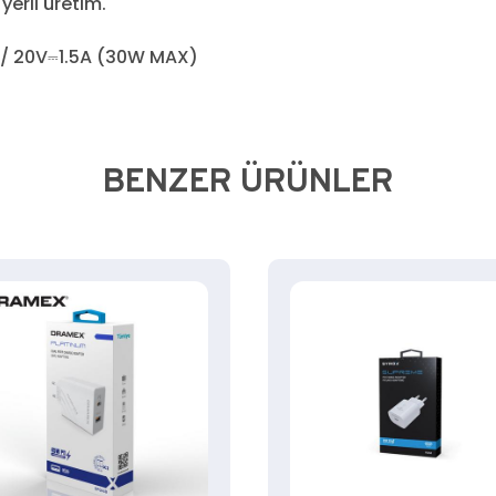
yerli üretim.
A / 20V⎓1.5A (30W MAX)
BENZER ÜRÜNLER