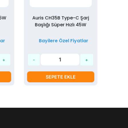
25W
Auris CH35B Type-C Şarj
Auris
Başlığı Süper Hızlı 45W
C Giri
lar
Bayilere Özel Fiyatlar
Ba
SEPETE EKLE