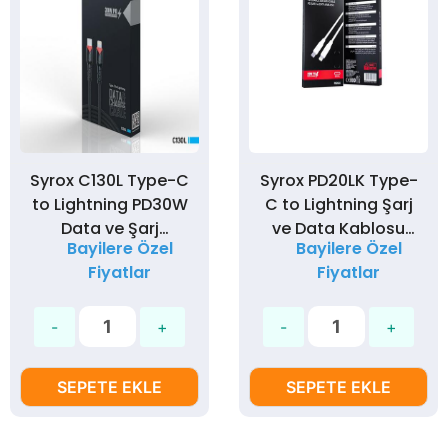
Syrox C130L Type-C
Syrox PD20LK Type-
to Lightning PD30W
C to Lightning Şarj
Data ve Şarj
ve Data Kablosu
Bayilere Özel
Bayilere Özel
Kablosu - Bir Ucu
1Metre 20W PD
Fiyatlar
Fiyatlar
Type-C , Bir Ucu
Teknolojisi
Lightning Kablo
3,0Amper
SEPETE EKLE
SEPETE EKLE