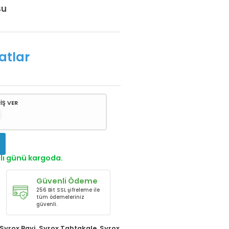
su
atlar
İŞ VER
!
alı günü kargoda.
Güvenli Ödeme
256 Bit SSL şifreleme ile
tüm ödemeleriniz
güvenli.
Syrox Bayi
,
Syrox Tahtakale
,
Syrox