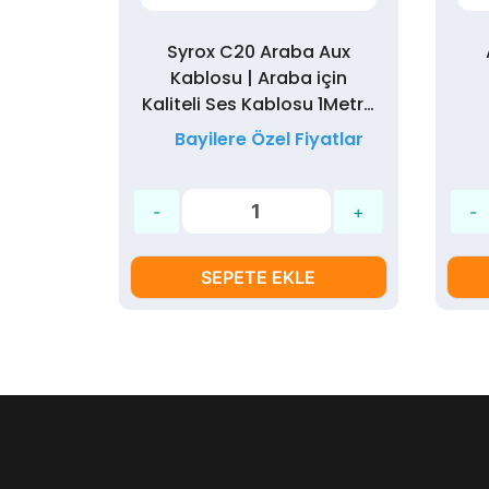
ype-C
Syrox C20 Araba Aux
rücü
Kablosu | Araba için
o Ses
Kaliteli Ses Kablosu 1Metre
3,5mm Jack
yatlar
Bayilere Özel Fiyatlar
SEPETE EKLE