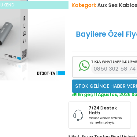
Kategori:
Aux Ses Kablo
TÜKENDİ
Bayilere Özel Fiy
TIKLA WHATSAPP İLE SİPAR
0850 302 58 74
STOK GELİNCE HABER VER
En geç 11 Ağustos, 2026 S
7/24 Destek
Hattı
Online olarak sizlerin
hizmetinizdeyiz.
Etiket:
Syrox Toptan Fiyat Listesi
,