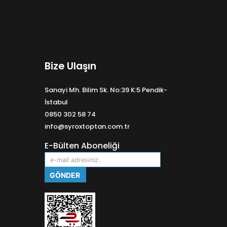
Bize Ulaşın
Sanayi Mh. Bilim Sk. No:39 K:5 Pendik-
İstabul
0850 302 58 74
info@syroxtoptan.com.tr
E-Bülten Aboneliği