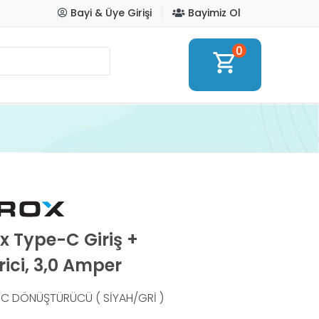
Bayi & Üye Girişi
Bayimiz Ol
0
shopping_cart
x Type-C Giriş +
ici, 3,0 Amper
E-C DÖNÜŞTÜRÜCÜ ( SİYAH/GRİ )