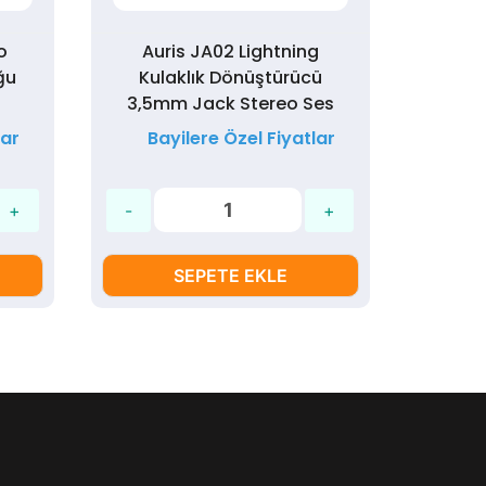
o
Auris JA02 Lightning
Syro
ğu
Kulaklık Dönüştürücü
Aux 
3,5mm Jack Stereo Ses
lar
Bayilere Özel Fiyatlar
Ba
SEPETE EKLE