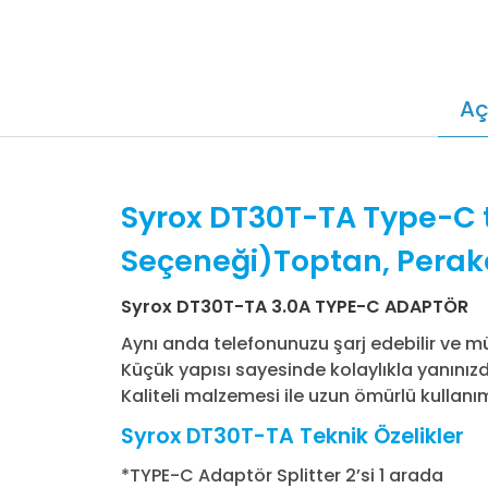
Aç
Syrox DT30T-TA Type-C t
Seçeneği)Toptan, Peraken
Syrox DT30T-TA 3.0A TYPE-C ADAPTÖR
Aynı anda telefonunuzu şarj edebilir ve müz
Küçük yapısı sayesinde kolaylıkla yanınızd
Kaliteli malzemesi ile uzun ömürlü kullanı
Syrox DT30T-TA Teknik Özelikler
*TYPE-C Adaptör Splitter 2’si 1 arada