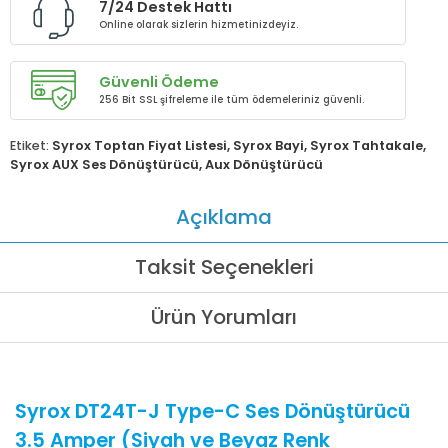
7/24 Destek Hattı
Online olarak sizlerin hizmetinizdeyiz.
Güvenli Ödeme
256 Bit SSL şifreleme ile tüm ödemeleriniz güvenli.
Etiket:
Syrox Toptan Fiyat Listesi
,
Syrox Bayi
,
Syrox Tahtakale
,
Syrox AUX Ses Dönüştürücü
,
Aux Dönüştürücü
Açıklama
Taksit Seçenekleri
Ürün Yorumları
Syrox DT24T-J Type-C Ses Dönüştürücü
3.5 Amper (Siyah ve Beyaz Renk