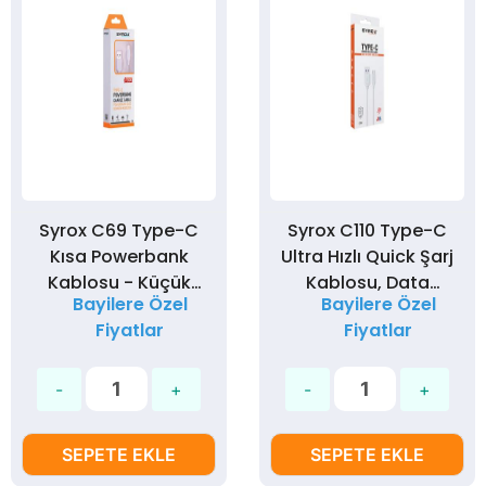
Syrox C69 Type-C
Syrox C110 Type-C
Kısa Powerbank
Ultra Hızlı Quick Şarj
Kablosu - Küçük
Kablosu, Data
Bayilere Özel
Bayilere Özel
Data Kablosu
Kablosu 3,0A 18W
Fiyatlar
Fiyatlar
20cm
SEPETE EKLE
SEPETE EKLE