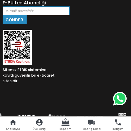
E-Bülten Aboneliği
Sitemiz ETBİS sistemine
kayıtlı güvenilir bir e-ticaret
sitesidir.
home
account_circle
local_shipping
phone
Ana Sayfa
Üye Girişi
Sepetim
Sipariş Takibi
İletişim