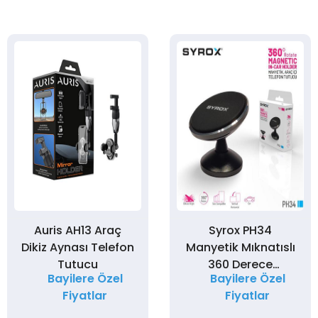
Auris AH13 Araç
Syrox PH34
Dikiz Aynası Telefon
Manyetik Mıknatıslı
Tutucu
360 Derece
Bayilere Özel
Bayilere Özel
Dönebilen Telefon
Fiyatlar
Fiyatlar
Tutucu