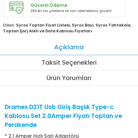
Güvenli Ödeme
256 Bit SSL şifreleme ile tüm ödemeleriniz güvenli.
Etiket:
Syrox Toptan Fiyat Listesi
,
Syrox Bayi
,
Syrox Tahtakale
,
Toptan Şarj Aleti ve Data Kablosu Fiyatları
Açıklama
Taksit Seçenekleri
Ürün Yorumları
Dramex D21T Usb Giriş Başlık Type-c
Kablosu Set 2.0Amper Fiyatı Toptan ve
Perakende
* 2.1 Amper Hızlı Şarj Adaptörü