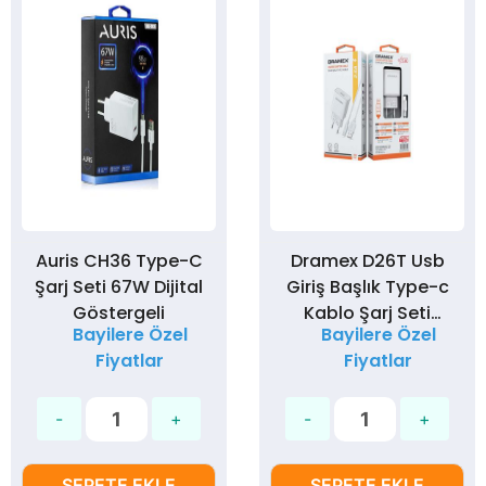
Auris CH36 Type-C
Dramex D26T Usb
Şarj Seti 67W Dijital
Giriş Başlık Type-c
Göstergeli
Kablo Şarj Seti
Bayilere Özel
Bayilere Özel
2,6Amper
Fiyatlar
Fiyatlar
SEPETE EKLE
SEPETE EKLE