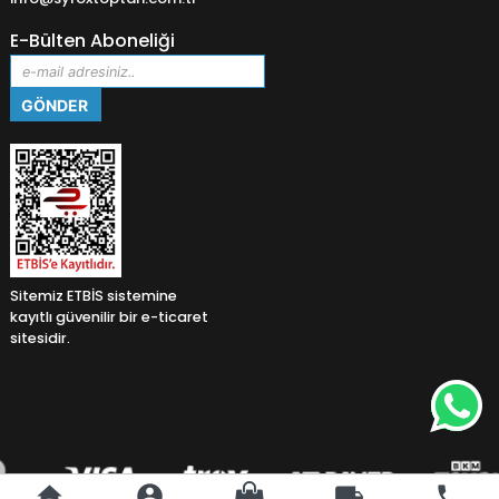
E-Bülten Aboneliği
Sitemiz ETBİS sistemine
kayıtlı güvenilir bir e-ticaret
sitesidir.
home
account_circle
local_shipping
phone